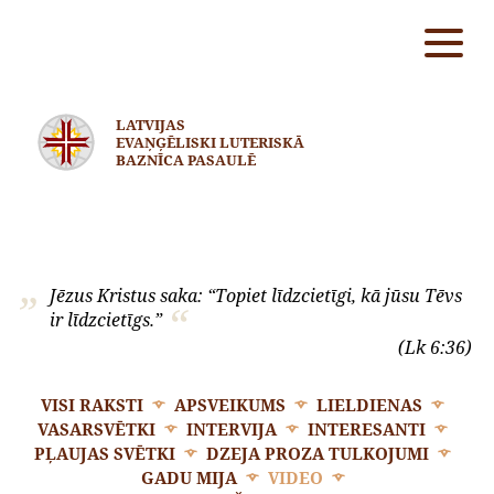
LATVIJAS
EVAŅĢĒLISKI LUTERISKĀ
BAZNĪCA PASAULĒ
Jēzus Kristus saka: “Topiet līdzcietīgi, kā jūsu Tēvs
ir līdzcietīgs.”
(Lk 6:36)
VISI RAKSTI
APSVEIKUMS
LIELDIENAS
VASARSVĒTKI
INTERVIJA
INTERESANTI
PĻAUJAS SVĒTKI
DZEJA PROZA TULKOJUMI
GADU MIJA
VIDEO