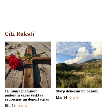
Citi Raksti
14. jūnijā pieminot
Starp debesīm un pasauli
padomju varas veiktās
Mai 14
represijas un deportācijas
Jūn 13