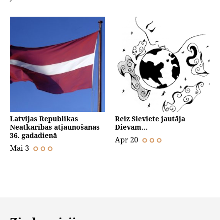
Latvijas Republikas
Reiz Sieviete jautāja
Neatkarības atjaunošanas
Dievam…
36. gadadienā
Apr 20
Mai 3