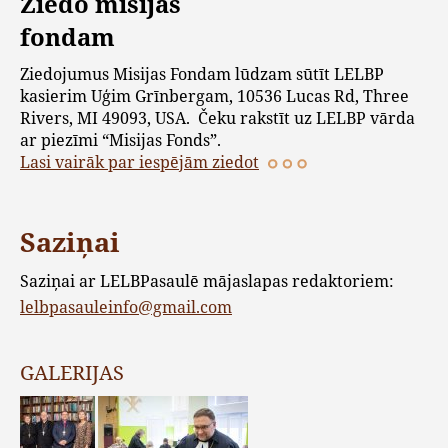
Ziedo misijas
fondam
Ziedojumus Misijas Fondam lūdzam sūtīt LELBP
kasierim Uģim Grīnbergam, 10536 Lucas Rd, Three
Rivers, MI 49093, USA. Čeku rakstīt uz LELBP vārda
ar piezīmi “Misijas Fonds”.
Lasi vairāk par iespējām ziedot
Saziņai
Saziņai ar LELBPasaulē mājaslapas redaktoriem:
lelbpasauleinfo@gmail.com
GALERIJAS