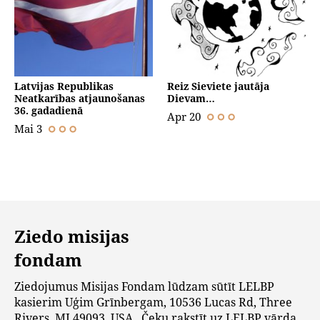
Latvijas Republikas
Reiz Sieviete jautāja
Neatkarības atjaunošanas
Dievam…
36. gadadienā
Apr 20
Mai 3
Ziedo misijas
fondam
Ziedojumus Misijas Fondam lūdzam sūtīt LELBP
kasierim Uģim Grīnbergam, 10536 Lucas Rd, Three
Rivers, MI 49093, USA. Čeku rakstīt uz LELBP vārda