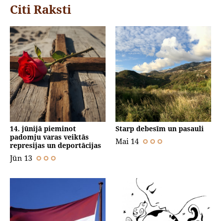
Citi Raksti
14. jūnijā pieminot
Starp debesīm un pasauli
padomju varas veiktās
Mai 14
represijas un deportācijas
Jūn 13