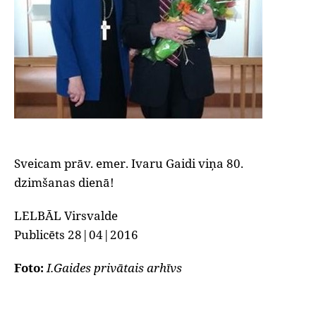
Sveicam prāv. emer. Ivaru Gaidi viņa 80.
dzimšanas dienā!
LELBĀL Virsvalde
Publicēts 28|04|2016
Foto:
I.Gaides privātais arhīvs