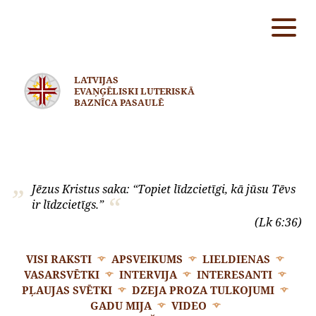
LATVIJAS
EVAŅĢĒLISKI LUTERISKĀ
BAZNĪCA PASAULĒ
Jēzus Kristus saka: “Topiet līdzcietīgi, kā jūsu Tēvs
ir līdzcietīgs.”
(Lk 6:36)
VISI RAKSTI
APSVEIKUMS
LIELDIENAS
VASARSVĒTKI
INTERVIJA
INTERESANTI
PĻAUJAS SVĒTKI
DZEJA PROZA TULKOJUMI
GADU MIJA
VIDEO