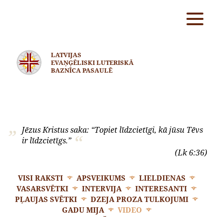
LATVIJAS
EVAŅĢĒLISKI LUTERISKĀ
BAZNĪCA PASAULĒ
Jēzus Kristus saka: “Topiet līdzcietīgi, kā jūsu Tēvs
ir līdzcietīgs.”
(Lk 6:36)
VISI RAKSTI
APSVEIKUMS
LIELDIENAS
VASARSVĒTKI
INTERVIJA
INTERESANTI
PĻAUJAS SVĒTKI
DZEJA PROZA TULKOJUMI
GADU MIJA
VIDEO