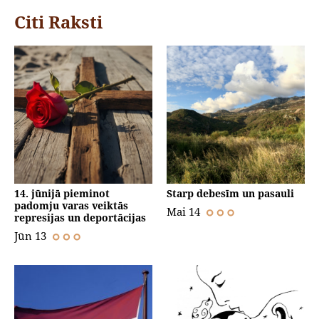
Citi Raksti
14. jūnijā pieminot
Starp debesīm un pasauli
padomju varas veiktās
Mai 14
represijas un deportācijas
Jūn 13