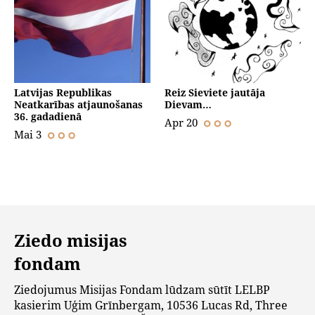
Latvijas Republikas
Reiz Sieviete jautāja
Neatkarības atjaunošanas
Dievam…
36. gadadienā
Apr 20
Mai 3
Ziedo misijas
fondam
Ziedojumus Misijas Fondam lūdzam sūtīt LELBP
kasierim Uģim Grīnbergam, 10536 Lucas Rd, Three