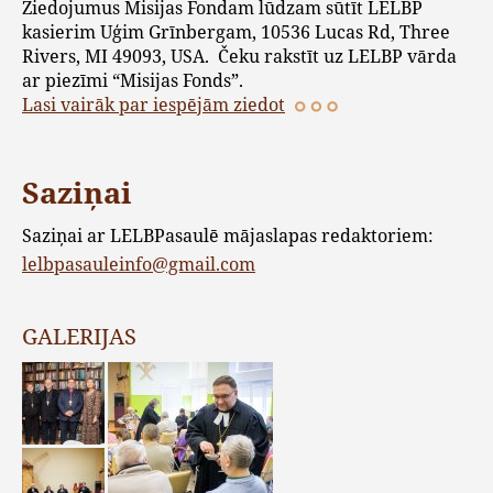
Ziedojumus Misijas Fondam lūdzam sūtīt LELBP
kasierim Uģim Grīnbergam, 10536 Lucas Rd, Three
Rivers, MI 49093, USA. Čeku rakstīt uz LELBP vārda
ar piezīmi “Misijas Fonds”.
Lasi vairāk par iespējām ziedot
Saziņai
Saziņai ar LELBPasaulē mājaslapas redaktoriem:
lelbpasauleinfo@gmail.com
GALERIJAS