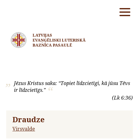
LATVIJAS
EVAŅĢĒLISKI LUTERISKĀ
BAZNĪCA PASAULĒ
Jēzus Kristus saka: “Topiet līdzcietīgi, kā jūsu Tēvs
ir līdzcietīgs.”
(Lk 6:36)
Draudze
Virsvalde