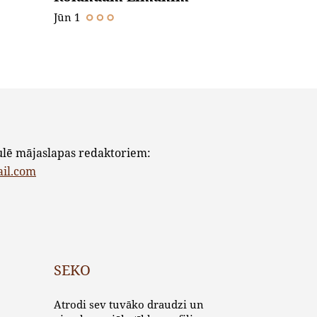
Jūn 1
ulē mājaslapas redaktoriem:
ail.com
SEKO
Atrodi sev tuvāko draudzi un