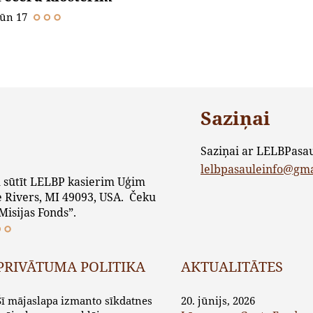
Jūn 17
Saziņai
Saziņai ar LELBPasa
lelbpasauleinfo@gm
 sūtīt LELBP kasierim Uģim
 Rivers, MI 49093, USA. Čeku
Misijas Fonds”.
PRIVĀTUMA POLITIKA
AKTUALITĀTES
Šī mājaslapa izmanto sīkdatnes
20. jūnijs, 2026