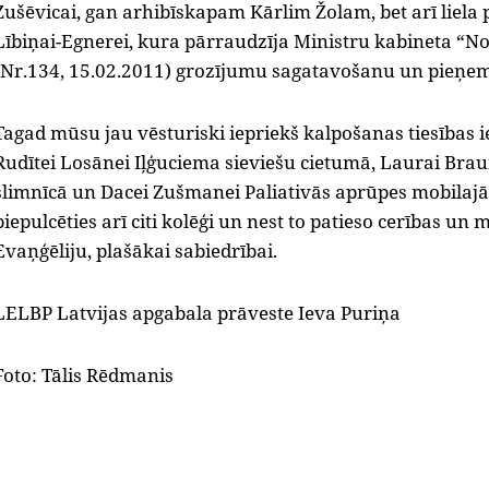
Zušēvicai, gan arhibīskapam Kārlim Žolam, bet arī liela pa
Lībiņai-Egnerei, kura pārraudzīja Ministru
k
abineta “
N
(Nr.134, 15.02.2011)
grozījumu sagatavošanu un pieņe
Tagad mūsu jau vēsturiski iepriekš kalpošanas tiesība
Rudītei Losānei Iļģuciema sieviešu cietumā, Laurai Brau
slimnīcā un Dacei Zušmanei Paliativās aprūpes mobila
piepulcēties arī citi kolēģi un nest to patieso cerības un
Evaņģēliju, plašākai sabiedrībai.
LELBP Latvijas apgabala prāveste Ieva Puriņa
Foto: Tālis Rēdmanis