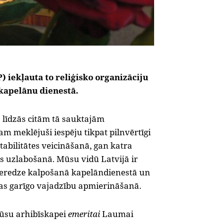
) iekļauta to reliģisko organizāciju
kapelānu dienestā.
a līdzās citām tā sauktajām
sam meklējuši iespēju tikpat pilnvērtīgi
tabilitātes veicināšanā, gan katra
es uzlabošanā. Mūsu vidū Latvijā ir
 pieredze kalpošanā kapelāndienestā un
bas garīgo vajadzību apmierināšanā.
mūsu arhibīskapei
emeritai
Laumai