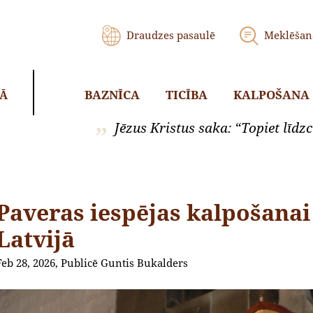
Draudzes pasaulē
Meklēšan
BAZNĪCA
TICĪBA
KALPOŠANA
KĀ
Jēzus Kristus saka: “Topiet līdzci
Paveras iespējas kalpošana
Latvijā
Feb 28, 2026, Publicē Guntis Bukalders