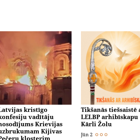
Latvijas kristīgo
Tikšanās tiešsaistē 
konfesiju vadītāju
LELBP arhibīskapu
nosodījums Krievijas
Kārli Žolu
uzbrukumam Kijivas
Jūn 2
Pečeru klosterim