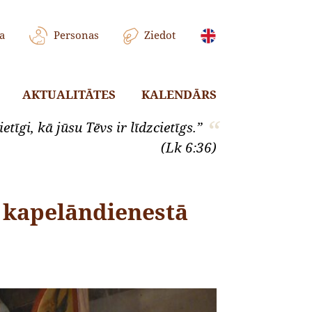
a
Personas
Ziedot
AKTUALITĀTES
KALENDĀRS
etīgi, kā jūsu Tēvs ir līdzcietīgs.”
(Lk 6:36)
i kapelāndienestā