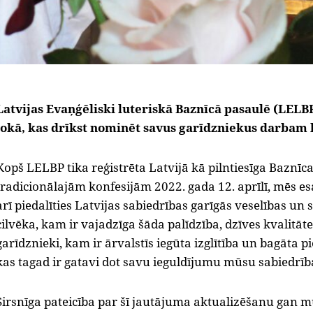
Latvijas Evaņģēliski luteriskā Baznīcā pasaulē (LELBP
lokā, kas drīkst nominēt savus garīdzniekus darbam 
Kopš LELBP tika reģistrēta Latvijā kā pilntiesīga Baznīc
tradicionālajām konfesijām 20
22. gada 12. aprīlī, mēs e
arī piedalīties Latvijas sabiedrības
garīgās veselības un s
cilvēka, kam ir vajadzīga šāda palīdzība, dzīves kvalitāt
garīdznieki, kam ir ārvalstīs iegūta izglītība un bagāta
kas tagad ir gatavi dot savu ieguldījumu mūsu sabiedrī
Sirsnīga pateicība par šī jautājuma aktualizēšanu gan 