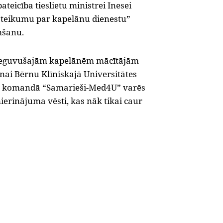
teicība tieslietu ministrei Inesei
oteikumu par
kapelānu dienestu”
mšanu.
s ieguvušajām kapelānēm mācītājām
nai Bērnu Klīniskajā Universitātes
jā komandā “Samarieši-Med4U” varēs
 mierinājuma vēsti, kas nāk tikai caur