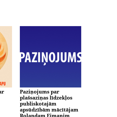
ar
Paziņojums par
plašsaziņas līdzekļos
publiskotajām
apsūdzībām mācītājam
Rolandam Eimanim