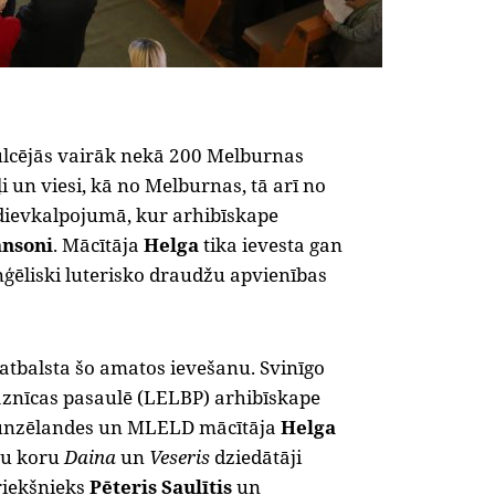
ulcējās vairāk nekā 200 Melburnas
 un viesi, kā no Melburnas, tā arī no
 dievkalpojumā, kur arhibīskape
ansoni
. Mācītāja
Helga
tika ievesta gan
ģēliski luterisko draudžu apvienības
 atbalsta šo amatos ievešanu. Svinīgo
aznīcas pasaulē (LELBP) arhibīskape
unzēlandes un MLELD mācītāja
Helga
ešu koru
Daina
un
Veseris
dziedātāji
riekšnieks
Pēteris Saulītis
un