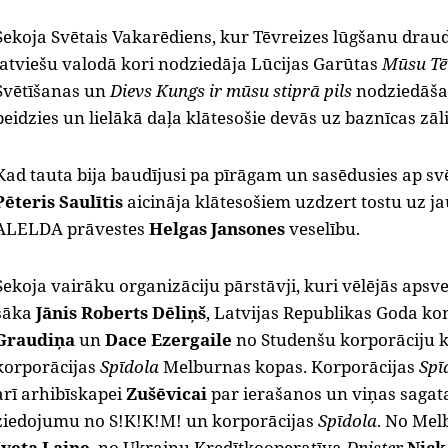
Sekoja Svētais Vakarēdiens, kur Tēvreizes lūgšanu draud
latviešu valodā kori nodziedāja Lūcijas Garūtas
Mūsu Tē
Svētīšanas un
Dievs Kungs ir mūsu stiprā pils
nodziedāšan
beidzies un lielākā daļa klātesošie devās uz baznīcas zāli,
Kad tauta bija baudījusi pa pīrāgam un sasēdusies ap sv
Pēteris Saulītis
aicināja klātesošiem uzdzert tostu uz j
ALELDA prāvestes
Helgas Jansones
veselību.
Sekoja vairāku organizāciju pārstāvji, kuri vēlējās apsv
sāka
Jānis Roberts Dēliņš
, Latvijas Republikas Goda ko
Graudiņa
un
Dace Ezergaile
no Studenšu korporāciju 
korporācijas
Spīdola
Melburnas kopas. Korporācijas
Spī
arī arhibīskapei
Zušēvicai
par ierašanos un viņas sagat
ziedojumu no S!K!K!M! un korporācijas
Spīdola
. No Mel
Iveta Laine
, no Ukraiņu Kredītkooperatīva
Dnister
Nick