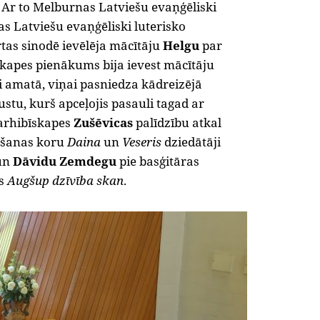
 Ar to Melburnas Latviešu evaņģēliski
jas Latviešu evaņģēliski luterisko
tas sinodē ievēlēja mācītāju
Helgu
par
īskapes pienākums bija ievest mācītāju
i amatā, viņai pasniedza kādreizējā
tu, kurš apceļojis pasauli tagad ar
arhibīskapes
Zušēvicas
palīdzību atkal
ūgšanas koru
Daina
un
Veseris
dziedātāji
un
Dāvidu Zemdegu
pie basģitāras
es
Augšup dzīvība skan
.