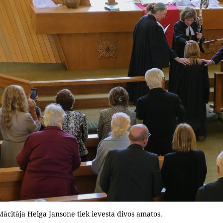
Mācītāja Helga Jansone tiek ievesta divos amatos.