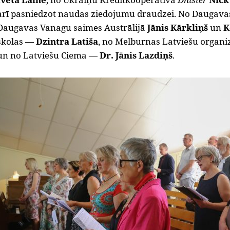
arī pasniedzot naudas ziedojumu draudzei. No Daugav
Daugavas Vanagu saimes Austrālijā
Jānis Kārkliņš
un
K
skolas —
Dzintra Latiša
, no Melburnas Latviešu organi
un no Latviešu Ciema —
Dr. Jānis Lazdiņš
.