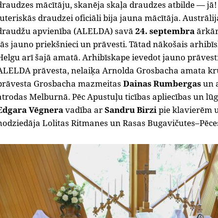
draudzes mācītāju, skanēja skaļa draudzes atbilde — jā!
luteriskās draudzei oficiāli bija jauna mācītāja. Austrāli
draudžu apvienība (ALELDA) savā
24. septembra
ārkār
tās jauno priekšnieci un prāvesti. Tātad nākošais arhib
Helgu arī šajā amatā. Arhibīskape ievedot jauno prāvest
ALELDA prāvesta, nelaiķa Arnolda Grosbacha amata krus
prāvesta Grosbacha mazmeitas
Dainas Rumbergas
un 
atrodas Melburnā. Pēc Apustuļu ticības apliecības un l
Edgara Vēgnera
vadība ar
Sandru Birzi
pie klavierēm 
nodziedāja Lolitas Ritmanes un Rasas Bugavičutes–Pēc