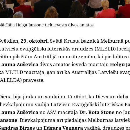
Mācītāja Helga Jansone tiek ievesta divos amatos.
Svētdien,
29. oktobrī
, Svētā Krusta baznīcā Melburnā p
Latviešu evaņģēliski luteriskās draudzes (MLELD) locekļi
citām pilsētām Austrālijā un no ārzemēm, lai piedalītos
Lauma Zušēvica
divos amatos ieveda mācītāju
Helgu J
kā MLELD mācītāja, gan arī kā Austrālijas Latviešu evaņ
(ALELDA) prāveste.
Diena bija jauka un saulaina, tā rādot, ka Dievs un daba
dievkalpojumu vadīja Latviešu Evaņģēliski luteriskās B
Lauma Zušēvica
no ASV, mācītāja
Dr. Rota Stone
no Ja
Jansone
. Dievkalpojumā arī piedalījās Melburnas latvi
Sandras Birzes
un
Edgara Vegnera
vadībā, draudzes p