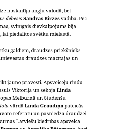
ze noskaitīja angļu valodā, bet
vs debesīs
Sandras Birzes
vadībā. Pēc
as, svinīgais dievkalpojums bija
 lai piedalītos svētku mielastā.
ētku galdiem, draudzes priekšnieks
aunievestās draudzes mācītājas un
eikt jauno prāvesti. Apsveicēju rindu
nsuls Viktorijā un sekoja
Linda
kopas Melburnā un Studenšu
dola
vārdā
Linda Graudiņa
pateicās
avoto referātu un pasniedza draudzei
burnas Latviešu biedrības apsveica
 Bugryn
un
Angelika Pētersone
, kuri