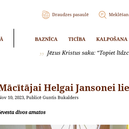
Draudzes pasaulē
Meklēšan
BAZNĪCA
TICĪBA
KALPOŠANA
KĀ
Jēzus Kristus saka: “Topiet līdzci
Mācītājai Helgai Jansonei li
Nov 10, 2023, Publicē Guntis Bukalders
Ievesta divos amatos