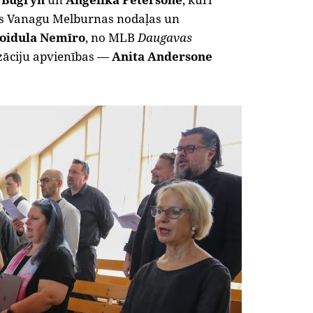
as Vanagu Melburnas nodaļas un
oidula Nemīro
, no MLB
Daugavas
zāciju apvienības —
Anita Andersone