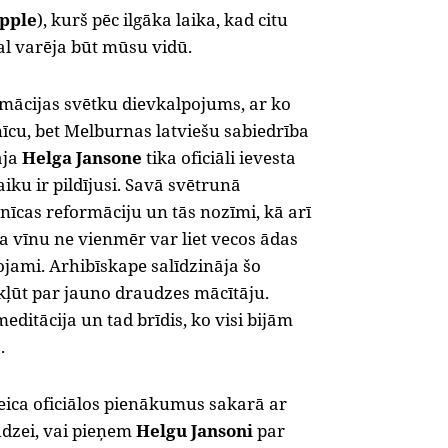
opple
), kurš pēc ilgāka laika, kad citu
al varēja būt mūsu vidū.
mācijas svētku dievkalpojums, ar ko
īcu, bet Melburnas latviešu sabiedrība
āja
Helga Jansone
tika oficiāli ievesta
iku ir pildījusi. Savā svētrunā
īcas reformāciju un tās nozīmi, kā arī
a vīnu ne vienmēr var liet vecos ādas
etojami. Arhibīskape salīdzināja šo
kļūt par jauno draudzes mācītāju.
ditācija un tad brīdis, ko visi bijām
.
ica oficiālos pienākumus sakarā ar
udzei, vai pieņem
Helgu Jansoni
par