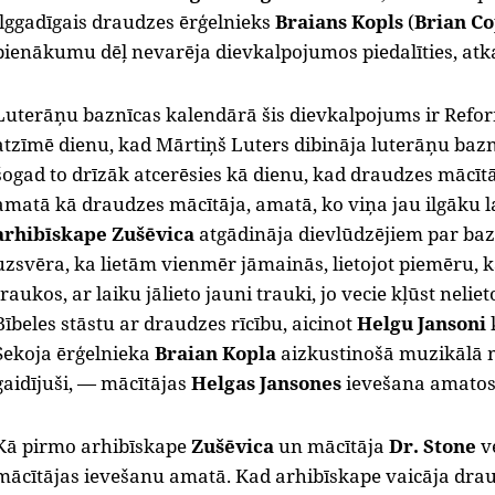
ilggadīgais draudzes ērģelnieks
Braians Kopls
(
Brian C
pienākumu dēļ nevarēja dievkalpojumos piedalīties, atk
Luterāņu baznīcas kalendārā šis dievkalpojums ir Refor
atzīmē dienu, kad Mārtiņš Luters dibināja luterāņu bazn
šogad to drīzāk atcerēsies kā dienu, kad draudzes mācīt
amatā kā draudzes mācītāja, amatā, ko viņa jau ilgāku la
arhibīskape Zušēvica
atgādināja dievlūdzējiem par bazn
uzsvēra, ka lietām vienmēr jāmainās, lietojot piemēru, k
traukos, ar laiku jālieto jauni trauki, jo vecie kļūst neli
Bībeles stāstu ar draudzes rīcību, aicinot
Helgu Jansoni
Sekoja ērģelnieka
Braian Kopla
aizkustinošā muzikālā me
gaidījuši, — mācītājas
Helgas Jansones
ievešana amatos
Kā pirmo arhibīskape
Zušēvica
un mācītāja
Dr. Stone
ve
mācītājas ievešanu amatā. Kad arhibīskape vaicāja dra