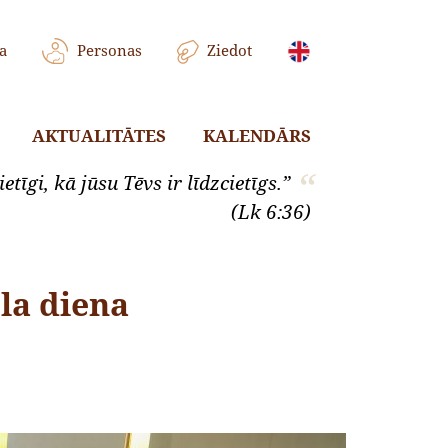
a
Personas
Ziedot
AKTUALITĀTES
KALENDĀRS
etīgi, kā jūsu Tēvs ir līdzcietīgs.”
(Lk 6:36)
ela diena