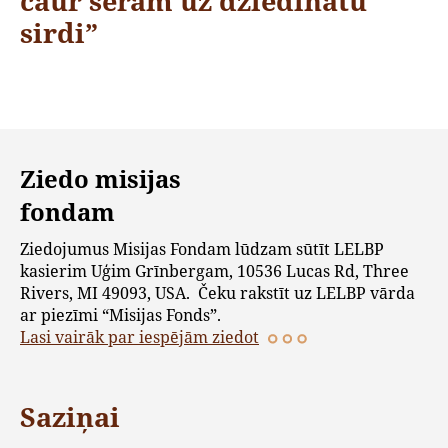
caur sērām uz dziedinātu
sirdi”
Ziedo misijas
fondam
Ziedojumus Misijas Fondam lūdzam sūtīt LELBP
kasierim Uģim Grīnbergam, 10536 Lucas Rd, Three
Rivers, MI 49093, USA. Čeku rakstīt uz LELBP vārda
ar piezīmi “Misijas Fonds”.
Lasi vairāk par iespējām ziedot
Saziņai