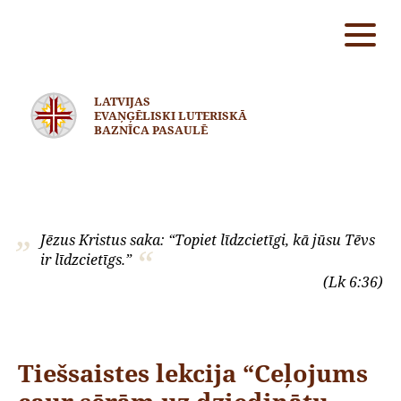
LATVIJAS
EVAŅĢĒLISKI LUTERISKĀ
BAZNĪCA PASAULĒ
Jēzus Kristus saka: “Topiet līdzcietīgi, kā jūsu Tēvs
ir līdzcietīgs.”
(Lk 6:36)
Tiešsaistes lekcija “Ceļojums