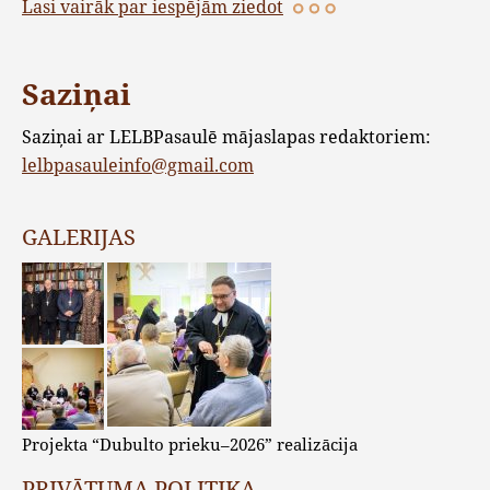
Lasi vairāk par iespējām ziedot
Saziņai
Saziņai ar LELBPasaulē mājaslapas redaktoriem:
lelbpasauleinfo@gmail.com
GALERIJAS
Projekta “Dubulto prieku–2026” realizācija
PRIVĀTUMA POLITIKA