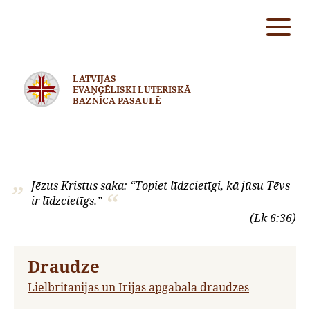
LATVIJAS
EVAŅĢĒLISKI LUTERISKĀ
BAZNĪCA PASAULĒ
Jēzus Kristus saka: “Topiet līdzcietīgi, kā jūsu Tēvs
ir līdzcietīgs.”
(Lk 6:36)
Draudze
Lielbritānijas un Īrijas apgabala draudzes