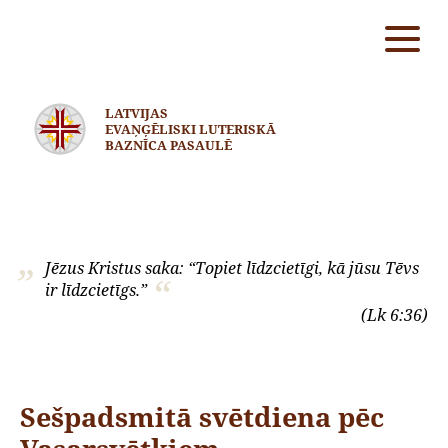
LATVIJAS
EVAŅĢĒLISKI LUTERISKĀ
BAZNĪCA PASAULĒ
Jēzus Kristus saka: “Topiet līdzcietīgi, kā jūsu Tēvs
ir līdzcietīgs.”
(Lk 6:36)
Sešpadsmitā svētdiena pēc