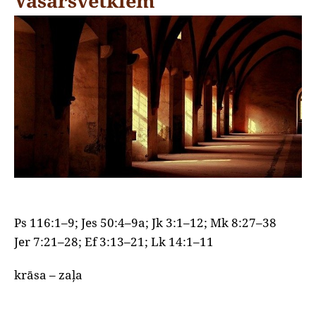
Vasarsvētkiem
Ps 116:1–9; Jes 50:4–9a; Jk 3:1–12; Mk 8:27–38
Jer 7:21–28; Ef 3:13–21; Lk 14:1–11
krāsa – zaļa