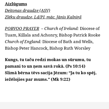
Aizlūgums
Deitonas draudze (ASV)
Zlēku draudze, Ld/PI, māc. Jānis Kalniņš
PORVOO PRAYER
–
Church of Ireland:
Diocese of
Tuam, Killala and Achonry, Bishop Patrick Rooke
Church of England:
Diocese of Bath and Wells,
Bishop Peter Hancock, Bishop Ruth Worsley
Kungs, tu taču redzi mokas un sūrumu, tu
pamani to un ņem savā rokā. (Ps 10:14)
Slimā bērna tēvs sacīja Jēzum: “Ja tu ko spēj,
iežēlojies par mums.” (Mk 9:22)