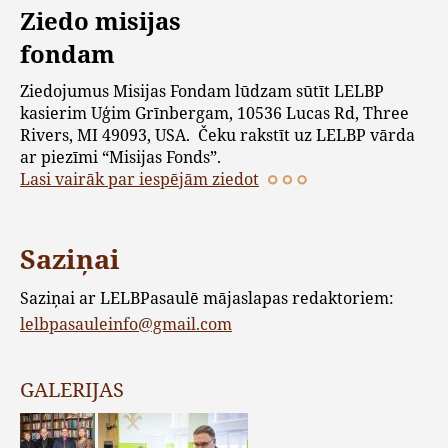
Ziedo misijas
fondam
Ziedojumus Misijas Fondam lūdzam sūtīt LELBP
kasierim Uģim Grīnbergam, 10536 Lucas Rd, Three
Rivers, MI 49093, USA. Čeku rakstīt uz LELBP vārda
ar piezīmi “Misijas Fonds”.
Lasi vairāk par iespējām ziedot
Saziņai
Saziņai ar LELBPasaulē mājaslapas redaktoriem:
lelbpasauleinfo@gmail.com
GALERIJAS