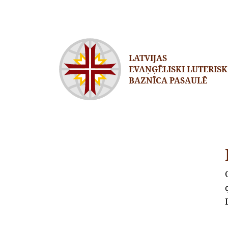
LATVIJAS
EVAŅĢĒLISKI LUTERIS
BAZNĪCA PASAULĒ