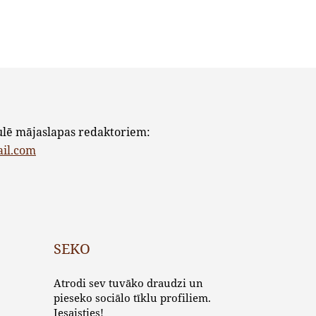
ulē mājaslapas redaktoriem:
ail.com
SEKO
Atrodi sev tuvāko draudzi un
pieseko sociālo tīklu profiliem.
Iesaisties!