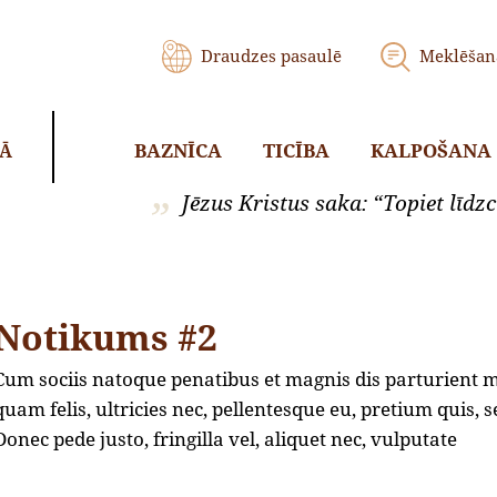
Draudzes pasaulē
Meklēšan
BAZNĪCA
TICĪBA
KALPOŠANA
KĀ
Jēzus Kristus saka: “Topiet līdzci
Notikums #2
Cum sociis natoque penatibus et magnis dis parturient 
quam felis, ultricies nec, pellentesque eu, pretium quis
Donec pede justo, fringilla vel, aliquet nec, vulputate