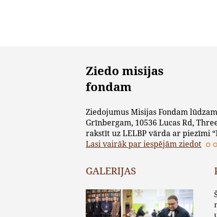
Ziedo misijas
fondam
Ziedojumus Misijas Fondam lūdzam
Grīnbergam, 10536 Lucas Rd, Three
rakstīt uz LELBP vārda ar piezīmi “
Lasi vairāk par iespējām ziedot
GALERIJAS