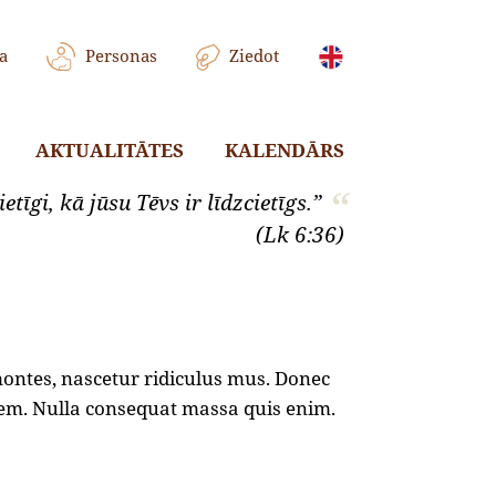
a
Personas
Ziedot
AKTUALITĀTES
KALENDĀRS
etīgi, kā jūsu Tēvs ir līdzcietīgs.”
(Lk 6:36)
montes, nascetur ridiculus mus. Donec
, sem. Nulla consequat massa quis enim.