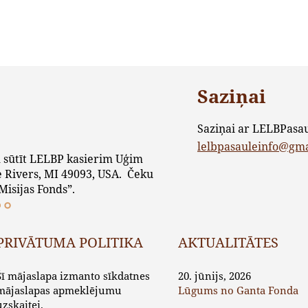
Saziņai
Saziņai ar LELBPasa
lelbpasauleinfo@gm
 sūtīt LELBP kasierim Uģim
 Rivers, MI 49093, USA. Čeku
Misijas Fonds”.
PRIVĀTUMA POLITIKA
AKTUALITĀTES
Šī mājaslapa izmanto sīkdatnes
20. jūnijs, 2026
mājaslapas apmeklējumu
Lūgums no Ganta Fonda
uzskaitei.