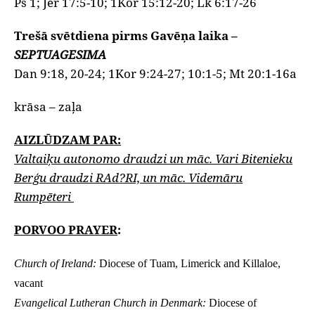
Ps 1; Jer 17:5-10; 1Kor 15:12-20; Lk 6:17-26
Trešā svētdiena pirms Gavēņa laika –
SEPTUAGESIMA
Dan 9:18, 20-24; 1Kor 9:24-27; 10:1-5; Mt 20:1-16a
krāsa – zaļa
AIZLŪDZAM PAR:
Valtaiķu autonomo draudzi un māc. Vari Bitenieku
Berģu draudzi RAd?RI, un māc. Videmāru
Rumpēteri
PORVOO PRAYER
:
Church of Ireland
:
Diocese of Tuam, Limerick and Killaloe,
vacant
Evangelical Lutheran Church in Denmark:
Diocese of