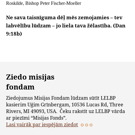
Roskilde, Bishop Peter Fischer-Moeller
Ne sava taisnīguma dēļ mēs zemojamies – tev
labvēlību lūdzam – jo liela tava žēlastība. (Dan
9:18b)
Ziedo misijas
fondam
Ziedojumus Misijas Fondam lūdzam sūtīt LELBP
kasierim Uģim Grīnbergam, 10536 Lucas Rd, Three
Rivers, MI 49093, USA. Čeku rakstīt uz LELBP vārda
ar piezīmi “Misijas Fonds”.
Lasi vairāk par iespējām ziedot