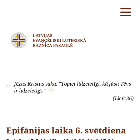
LATVIJAS
EVAŅĢĒLISKI LUTERISKĀ
BAZNĪCA PASAULĒ
Jēzus Kristus saka: “Topiet līdzcietīgi, kā jūsu Tēvs
ir līdzcietīgs.”
(Lk 6:36)
Epifānijas laika 6. svētdiena