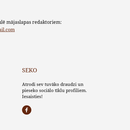
ulē mājaslapas redaktoriem:
ail.com
SEKO
Atrodi sev tuvāko draudzi un
pieseko sociālo tīklu profiliem.
Iesaisties!