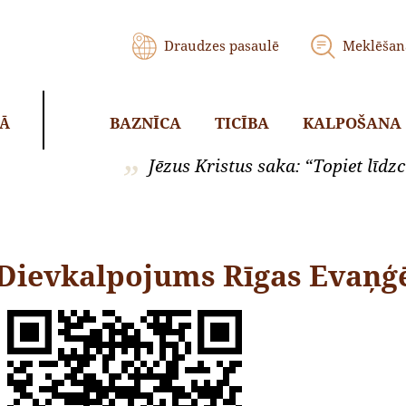
Draudzes pasaulē
Meklēšan
BAZNĪCA
TICĪBA
KALPOŠANA
KĀ
Jēzus Kristus saka: “Topiet līdzci
Dievkalpojums Rīgas Evaņģē