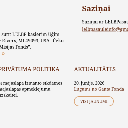
Saziņai
Saziņai ar LELBPasa
lelbpasauleinfo@gm
 sūtīt LELBP kasierim Uģim
 Rivers, MI 49093, USA. Čeku
Misijas Fonds”.
PRIVĀTUMA POLITIKA
AKTUALITĀTES
Šī mājaslapa izmanto sīkdatnes
20. jūnijs, 2026
mājaslapas apmeklējumu
Lūgums no Ganta Fonda
uzskaitei.
VISI JAUNUMI