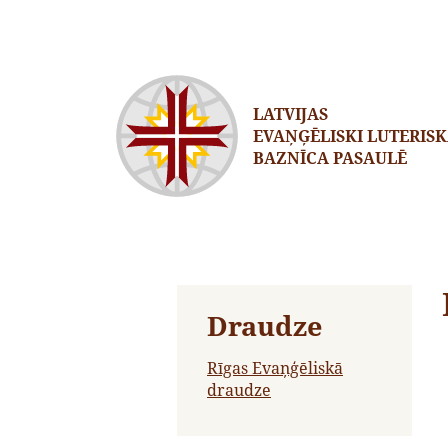
LATVIJAS
EVAŅĢĒLISKI LUTERIS
BAZNĪCA PASAULĒ
Draudze
Rīgas Evaņģēliskā
draudze