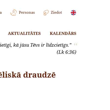
a
Personas
Ziedot
AKTUALITĀTES
KALENDĀRS
etīgi, kā jūsu Tēvs ir līdzcietīgs.”
(Lk 6:36)
liskā draudzē