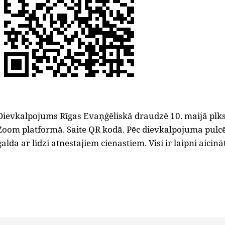
Dievkalpojums Rīgas Evaņģēliskā draudzē 10. maijā plkst.
Zoom platformā. Saite QR kodā. Pēc dievkalpojuma pulcē
galda ar līdzi atnestajiem cienastiem. Visi ir laipni aicināt