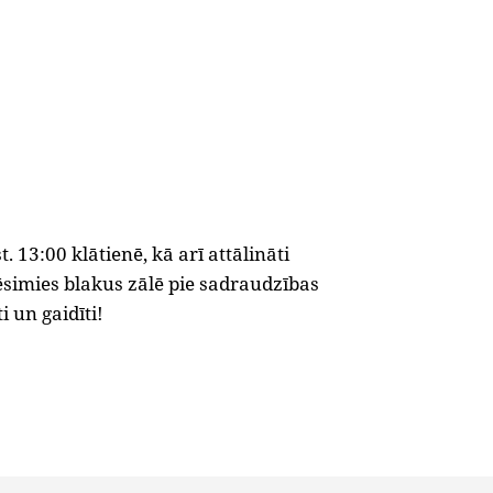
 13:00 klātienē, kā arī attālināti
simies blakus zālē pie sadraudzības
i un gaidīti!