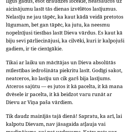
Ilgus gadus, esot draudzes locekle, neatsaucos uz
aicinājumu lasīt tās dienas izvēlētos lasījumus.
Nelasīju ne jau tāpēc, ka kaut kādā veidā pretotos
lūgumam, bet gan tāpēc, ka jutu, ka neesmu
nopelnījusi tiesības lasīt Dieva vārdus. Es kaut kā
biju sevi pārliecinājusi, ka cilvēki, kuri ir kalpojuši
gadiem, ir tie cienīgākie.
Tikai ar laiku un mācītājas un Dieva absolūtās
mīlestības iedrošināta piekritu lasīt. Godīgi sakot,
neatceros, ko lasīju un cik garš bija lasījums.
Atceros sajūtu — es jutos it kā pacelta, it kā mana
dvēsele ir pacelta, it kā beidzot varu runāt ar
Dievu ar Viņa paša vārdiem.
Tik daudz mainījās tajā dienā! Sapratu, ka arī, lai
kalpotu Dievam, nav jāsagaida atļauja vai
mudinājums, vai pat uzdevums. Katrs pats var