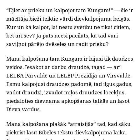
“Ejiet ar prieku un kalpojot tam Kungam!” — šie ir
mācītāja bieži teiktie vārdi dievkalpojuma beigās.
Kur un kā kalpot, lai nestu svētību ne tikai citiem,
bet arī sev? Ja pats neesi pacilāts, kā tad vari
saviļņot pārējo dvēseles un radīt prieku?
Mana kalpošana tam Kungam ir bijusi tik daudzos
veidos. Iesākot ar darbu draudzē, tagad — arī
LELBA Pārvaldē un LELBP Prezidijā un Virsvaldē.
Esmu kalpojusi draudzes padomē, tad ilgus gadus,
vadot draudzi, izvadot mīļos draudzes locekļus,
piedaloties dievnama apkopšanas talkās un lasot
Dieva vārdus.
Mana kalpošana plašāk “atraisījās” tad, kad sāku
piekrist lasīt Bībeles tekstu dievkalpojuma laikā.