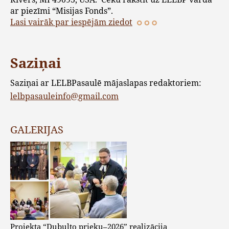
ar piezīmi “Misijas Fonds”.
Lasi vairāk par iespējām ziedot
Saziņai
Saziņai ar LELBPasaulē mājaslapas redaktoriem:
lelbpasauleinfo@gmail.com
GALERIJAS
Projekta “Dubulto prieku–2026” realizācija