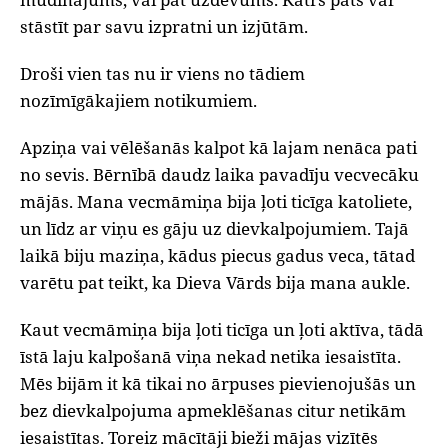
stāstīt par savu izpratni un izjūtām.
Droši vien tas nu ir viens no tādiem
nozīmīgākajiem notikumiem.
Apziņa vai vēlēšanās kalpot kā lajam nenāca pati
no sevis. Bērnībā daudz laika pavadīju vecvecāku
mājās. Mana vecmāmiņa bija ļoti ticīga katoliete,
un līdz ar viņu es gāju uz dievkalpojumiem. Tajā
laikā biju maziņa, kādus piecus gadus veca, tātad
varētu pat teikt, ka Dieva Vārds bija mana aukle.
Kaut vecmāmiņa bija ļoti ticīga un ļoti aktīva, tādā
īstā laju kalpošanā viņa nekad netika iesaistīta.
Mēs bijām it kā tikai no ārpuses pievienojušās un
bez dievkalpojuma apmeklēšanas citur netikām
iesaistītas. Toreiz mācītāji bieži mājas vizītēs