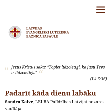
LATVIJAS
EVAŅĢĒLISKI LUTERISKĀ
BAZNĪCA PASAULĒ
Jēzus Kristus saka: “Topiet līdzcietīgi, kā jūsu Tēvs
ir līdzcietīgs.”
(Lk 6:36)
Padarīt kāda dienu labāku
Sandra Kalve
, LELBA Palīdzības Latvijai nozares
vadītāja