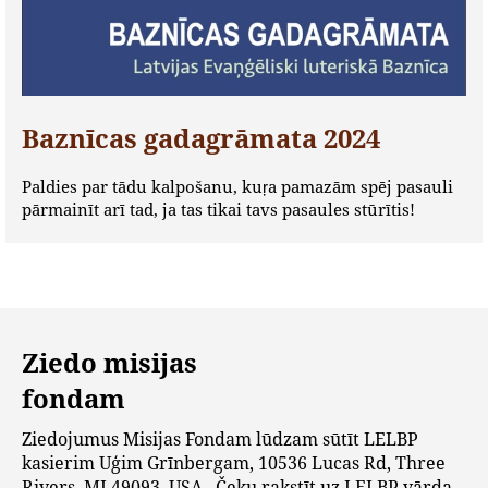
Baznīcas gadagrāmata 2024
Paldies par tādu kalpošanu, kuŗa pamazām spēj pasauli
pārmainīt arī tad, ja tas tikai tavs pasaules stūrītis!
Ziedo misijas
fondam
Ziedojumus Misijas Fondam lūdzam sūtīt LELBP
kasierim Uģim Grīnbergam, 10536 Lucas Rd, Three
Rivers, MI 49093, USA. Čeku rakstīt uz LELBP vārda