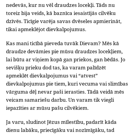
nedevās, kur nu vēl draudzes locekļi. Tāds nu
toreiz bija veids, kā baznīca iesaistījās cilvēku
dzīvēs. Ticīgie varēja savas dvēseles apmierināt,
tikai apmeklējot dievkalpojumus.
Kas mani ticībā pieveda tuvāk Dievam? Mēs kā
draudze devāmies pie mūsu draudzes locekļiem,
lai būtu ar viņiem kopā gan priekos, gan bēdās. Jo
sevišķu prieku dod tas, ka varam palīdzēt
apmeklēt dievkalpojumus vai “atvest”
dievkalpojumus pie tiem, kuri vecuma vai slimības
vārguma dēļ nevar paši ierasties. Tādā veidā mēs
veicam samariešu darbu. Un varam tik viegli
iepazīties ar mūsu pašu cilvēkiem.
Ja varu, sludinot Jēzus mīlestību, padarīt kāda
dienu labāku, priecīgāku vai nozīmīgāku, tad