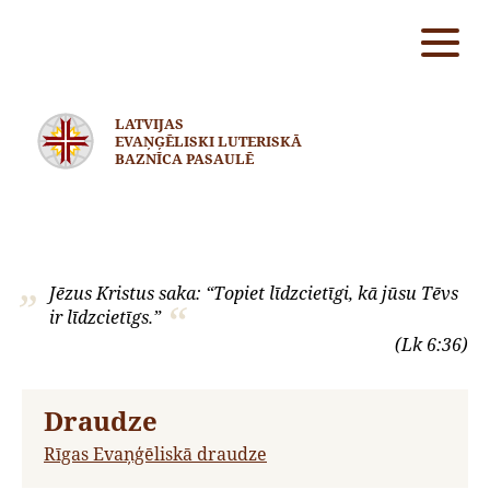
LATVIJAS
EVAŅĢĒLISKI LUTERISKĀ
BAZNĪCA PASAULĒ
Jēzus Kristus saka: “Topiet līdzcietīgi, kā jūsu Tēvs
ir līdzcietīgs.”
(Lk 6:36)
Draudze
Rīgas Evaņģēliskā draudze