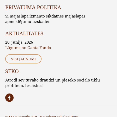
PRIVĀTUMA POLITIKA
Šī mājaslapa izmanto sīkdatnes mājaslapas
apmeklējumu uzskaitei.
AKTUALITĀTES
20. jūnijs, 2026
Lūgums no Ganta Fonda
VISI JAUNUMI
SEKO
Atrodi sev tuvāko draudzi un pieseko sociālo tīklu
profiliem. Iesaisties!
© LELBPasaulē 2026. Mājaslapu apkalpo
Itero