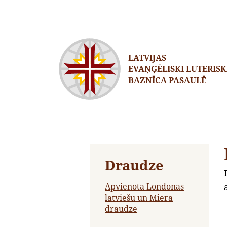
LATVIJAS
EVAŅĢĒLISKI LUTERIS
BAZNĪCA PASAULĒ
Draudze
Apvienotā Londonas
latviešu un Miera
draudze