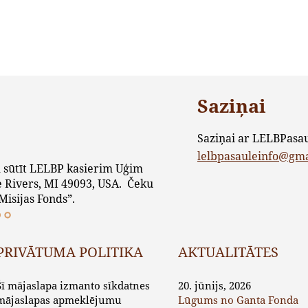
Saziņai
Saziņai ar LELBPasa
lelbpasauleinfo@gm
 sūtīt LELBP kasierim Uģim
 Rivers, MI 49093, USA. Čeku
Misijas Fonds”.
PRIVĀTUMA POLITIKA
AKTUALITĀTES
Šī mājaslapa izmanto sīkdatnes
20. jūnijs, 2026
mājaslapas apmeklējumu
Lūgums no Ganta Fonda