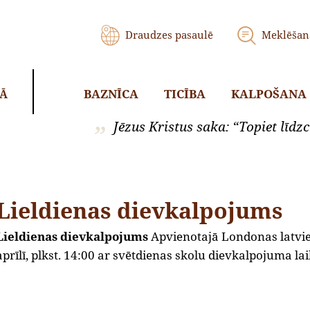
Draudzes pasaulē
Meklēšan
BAZNĪCA
TICĪBA
KALPOŠANA
KĀ
Jēzus Kristus saka: “Topiet līdzci
Lieldienas dievkalpojums
Lieldienas dievkalpojums
Apvienotajā Londonas latvie
aprīlī, plkst. 14:00 ar svētdienas skolu dievkalpojuma 