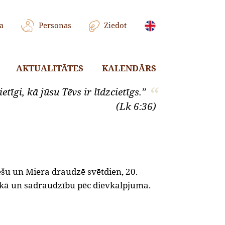
a
Personas
Ziedot
AKTUALITĀTES
KALENDĀRS
etīgi, kā jūsu Tēvs ir līdzcietīgs.”
(Lk 6:36)
šu un Miera draudzē svētdien, 20.
laikā un sadraudzību pēc dievkalpjuma.