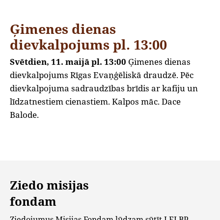
Ģimenes dienas
dievkalpojums pl. 13:00
Svētdien, 11. maijā pl. 13:00
Ģimenes dienas
dievkalpojums Rīgas Evaņģēliskā draudzē. Pēc
dievkalpojuma sadraudzības brīdis ar kafiju un
līdzatnestiem cienastiem. Kalpos māc. Dace
Balode.
Ziedo misijas
fondam
Ziedojumus Misijas Fondam lūdzam sūtīt LELBP