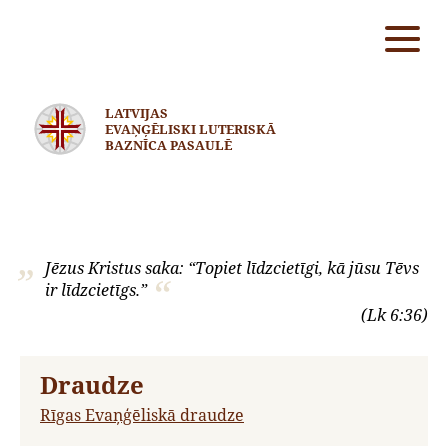
LATVIJAS
EVAŅĢĒLISKI LUTERISKĀ
BAZNĪCA PASAULĒ
Jēzus Kristus saka: “Topiet līdzcietīgi, kā jūsu Tēvs
ir līdzcietīgs.”
(Lk 6:36)
Draudze
Rīgas Evaņģēliskā draudze