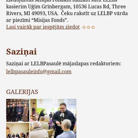
kasierim Uģim Grīnbergam, 10536 Lucas Rd, Three
Rivers, MI 49093, USA. Čeku rakstīt uz LELBP vārda
ar piezīmi “Misijas Fonds”.
Lasi vairāk par iespējām ziedot
Saziņai
Saziņai ar LELBPasaulē mājaslapas redaktoriem:
lelbpasauleinfo@gmail.com
GALERIJAS