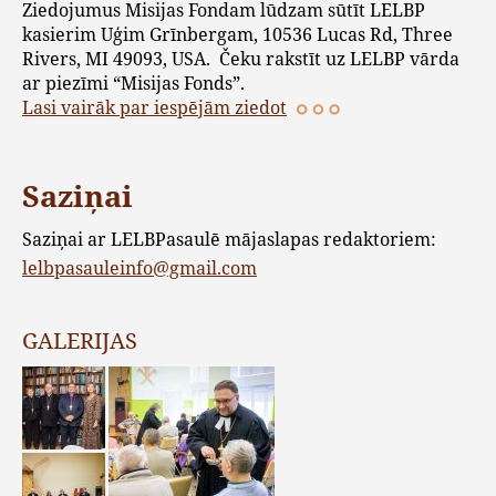
Ziedojumus Misijas Fondam lūdzam sūtīt LELBP
kasierim Uģim Grīnbergam, 10536 Lucas Rd, Three
Rivers, MI 49093, USA. Čeku rakstīt uz LELBP vārda
ar piezīmi “Misijas Fonds”.
Lasi vairāk par iespējām ziedot
Saziņai
Saziņai ar LELBPasaulē mājaslapas redaktoriem:
lelbpasauleinfo@gmail.com
GALERIJAS