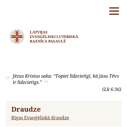
LATVIJAS
EVAŅĢĒLISKI LUTERISKĀ
BAZNĪCA PASAULĒ
Jēzus Kristus saka: “Topiet līdzcietīgi, kā jūsu Tēvs
ir līdzcietīgs.”
(Lk 6:36)
Draudze
Rīgas Evaņģēliskā draudze