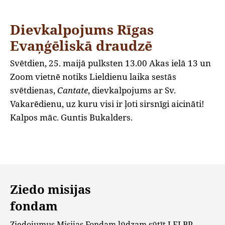
Dievkalpojums Rīgas
Evaņģēliskā draudzē
Svētdien, 25. maijā pulksten 13.00 Akas ielā 13 un
Zoom vietnē notiks Lieldienu laika sestās
svētdienas,
Cantate
, dievkalpojums ar Sv.
Vakarēdienu, uz kuru visi ir ļoti sirsnīgi aicināti!
Kalpos māc. Guntis Bukalders.
Ziedo misijas
fondam
Ziedojumus Misijas Fondam lūdzam sūtīt LELBP