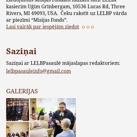
kasierim Uģim Grīnbergam, 10536 Lucas Rd, Three
Rivers, MI 49093, USA. Čeku rakstīt uz LELBP vārda
ar piezīmi “Misijas Fonds”.
Lasi vairāk par iespējām ziedot
Saziņai
Saziņai ar LELBPasaulē mājaslapas redaktoriem:
lelbpasauleinfo@gmail.com
GALERIJAS